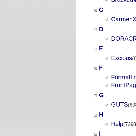
C
Carmen
D
DORAC
E
Excious
(
F
Formatti
FrontPa
G
GUTS
(69
H
Help
(7298
I