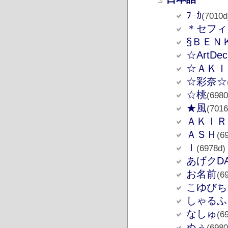
ﾌｰｶ
(7010d
＊セフィ
§ＢＥＮ
☆ArtDe
☆ＡＫＩ
☆彩奈☆
☆桃
(6980
★風
(7016
ＡＫＩＲ
ＡＳＨ
(6
Ｉ
(6978d)
あげクD
お名前
(6
こゆびち
しゃるふ
なしゅ
(6
ぬぅ
(6980