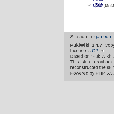
蜻蛉
(6980
Site admin:
gamedb
PukiWiki 1.4.7
Copy
License is
GPL
.
Based on "PukiWiki" 
This skin "graybac
reconstructed the ski
Powered by PHP 5.3.3