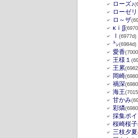
ローズ♪
(
ローゼリ
ロ～ザ
(6
κⅰ∫∫
(6970
Ⅰ
(6977d)
㌧
(6984d)
愛香
(7000
王様１
(6
王累
(6982
岡崎
(6980
禍深
(6980
海王
(7015
甘かみ
(6
彩燐
(6980
採集ポイ
桜崎桜子
三枝夕夏