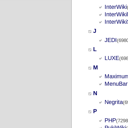
InterWiki
InterWik
InterWik
J
JEDI
(698
L
LUXE
(69
M
Maximu
MenuBar
N
Negrita
(6
P
PHP
(7298
PukiWiki