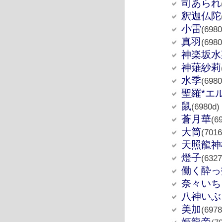
司あられ
釈迦仏陀
小雷
(6980
真羽
(6980
神楽坂水
神薙紗莉
水季
(6980
聖羅*エ
鼠
(6980d)
蒼月華
(6
大筒
(7016
天照龍神
燈子
(6327
働く酔っ
奈々いち
八神いぶ
美加
(6978
姫龍帝