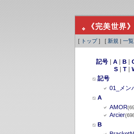
《完美世界》天
[
トップ
] [
新規
|
一覧
記号
|
A
|
B
|
S
|
T
|
記号
01_メ
A
AMOR
(6
Arcier
(69
B
Bracket