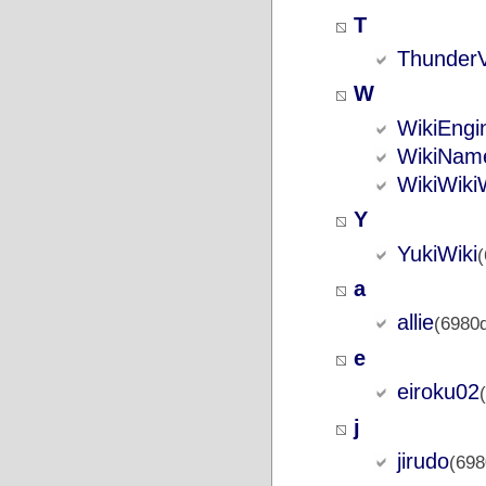
T
Thunder
W
WikiEngi
WikiNam
WikiWik
Y
YukiWiki
a
allie
(6980
e
eiroku02
j
jirudo
(698