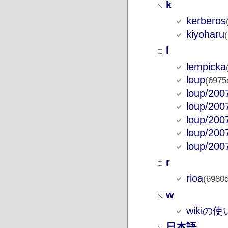
k
kerberos
kiyoharu
l
lempicka
loup
(6975
loup/200
loup/200
loup/200
loup/200
loup/200
r
rioa
(6980d
w
wikiの
日本語