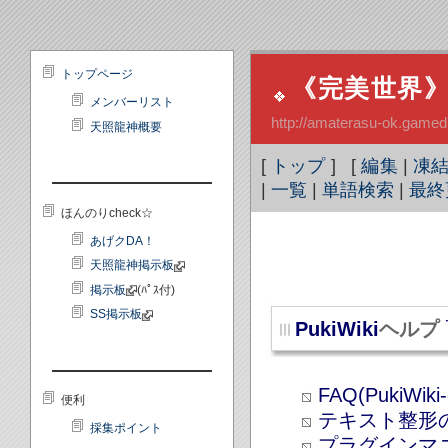
トップページ
《完美世界》天
メンバーリスト
http://amaterasu-ok.gamedb
天照龍神概要
[
トップ
] [
編集
|
凍
|
一覧
|
単語検索
|
最終
ほんのりcheck☆
あげクDA！
天照龍神掲示板
掲示板
(ﾊﾟｽ付)
SS掲示板
PukiWiki
ヘルプ
FAQ(PukiWiki-o
便利
テキスト整形
採集ポイント
プラグインマ