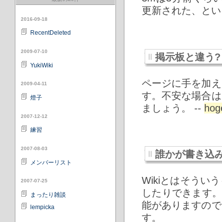
更新された、とい
2016-09-18
RecentDeleted
2009-07-10
掲示板と違う
YukiWiki
ページに手を加え
2009-04-11
す。不安な場合は
燈子
ましょう。 --
hog
2007-12-12
練習
2007-08-03
誰かが書き込
メンバーリスト
Wikiとはそう
2007-07-25
したりできます
まったり雑談
能がありますので
lempicka
す。