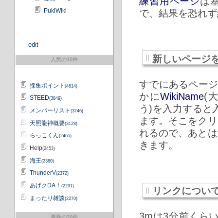
練習用ページ
は
PukiWiki
で、結果を恐れず
edit
新しいページ
人気の10件
すでにあるページ
採集ポイント
(4614)
かに
WikiName
(
STEED
(3849)
う)を入力すると
メンバーリスト
(3746)
ます。そこをクリ
天照龍神概要
(3128)
れるので、あとは
らっこくん
(2465)
きます。
Help
(2453)
海王
(2380)
ThunderV
(2372)
あげクDA！
(2291)
リンクについて
まったり雑談
(2270)
3mは3分前くら
最新の20件