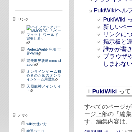
PukiWikiヘル
PukiWik
リンク
新しいペー
リンクにつ
掲示板と違
誰かが書き
PerfectWorld-完美世
界-Wiki
ブラウザ
完美世界攻略mmo-st
しまわない
ation
オンラインゲーム初
心者のためのオンラ
インゲーム用語集
天照龍神メインサイ
PukiWiki
って
ト
すべてのページが
ージ上部の「編集
オマケ
す。編集内容は、
wikiの使い方
練習ページ