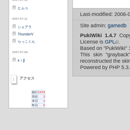
ヒムゥ
Last-modified: 2006-
2007-07-11
Site admin:
gamedb
シェアラ
ThunderV
PukiWiki 1.4.7
Copy
License is
GPL
.
らっこくん
Based on "PukiWiki" 
2007-07-08
This skin "graybac
reconstructed the ski
κⅰ∫∫
Powered by PHP 5.3.3
アクセス
総計
2453
現在
3
本日
1
昨日
0