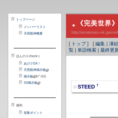
トップページ
《完美世界》天
メンバーリスト
http://amaterasu-ok.gamed
天照龍神概要
[
トップ
] [
編集
|
凍
覧
|
単語検索
|
最終更
ほんのりcheck☆
あげクDA！
天照龍神掲示板
掲示板
(ﾊﾟｽ付)
SS掲示板
†
STEED
便利
採集ポイント