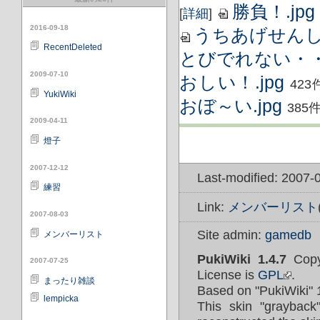
勝負！.jpg
[
詳細
]
2016-09-18
うちあげせんし（
RecentDeleted
とびでれない・・・
2009-07-10
おしい！.jpg
423
YukiWiki
おぼ～い.jpg
385
2009-04-11
燈子
2007-12-12
Last-modified: 2007-
練習
Link:
メンバーリスト
2007-08-03
Site admin:
gamedb
メンバーリスト
PukiWiki 1.4.7
Copy
2007-07-25
License is
GPL
.
まったり雑談
Based on "PukiWiki" 
lempicka
This skin "graybac