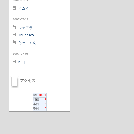
ヒムゥ
2007-07-11
シェアラ
ThunderV
らっこくん
2007-07-08
κⅰ∫∫
アクセス
総計
3851
現在
3
本日
2
昨日
0