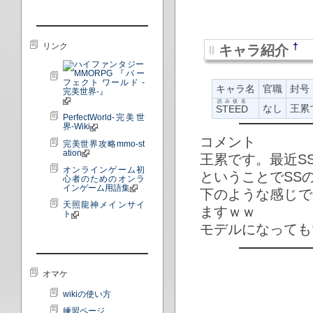
†
リンク
キャラ紹介
キャラ名
官職
封号
読み仮名
なし
王累
STEED
PerfectWorld-完美世
界-Wiki
コメント
完美世界攻略mmo-st
ation
王累です。最近S
オンラインゲーム初
ということでSS
心者のためのオンラ
インゲーム用語集
下のような感じで
天照龍神メインサイ
ますｗｗ
ト
モデルになっても
オマケ
wikiの使い方
練習ページ