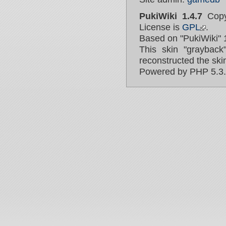
PukiWiki 1.4.7
Copy
License is
GPL
.
Based on "PukiWiki" 
This skin "graybac
reconstructed the ski
Powered by PHP 5.3.3