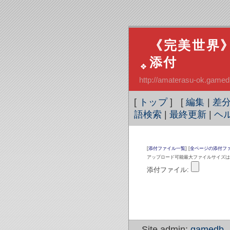
《完美世界》
添付
http://amaterasu-ok.gamed
[
トップ
] [
編集
|
差
語検索
|
最終更新
|
ヘ
[
添付ファイル一覧
] [
全ページの添付フ
アップロード可能最大ファイルサイズは 1,
添付ファイル:
Site admin:
gamedb