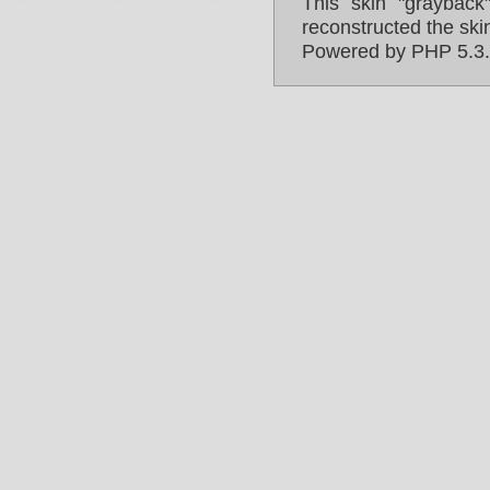
This skin "graybac
reconstructed the ski
Powered by PHP 5.3.3